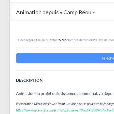
Animation depuis « Camp Réou »
Télécharger
37
Taille du fichier
6 Mo
Nombre de fichiers
1
Date de cré
Téléch
DESCRIPTION
Animation du projet de lotissement communal, vu depuis
Présentation Microsoft Power-Point. La visionneuse peut être télécharger
https://www.microsoft.com/fr-fr/p/pptx-viewer/9np64t9094lb?activet