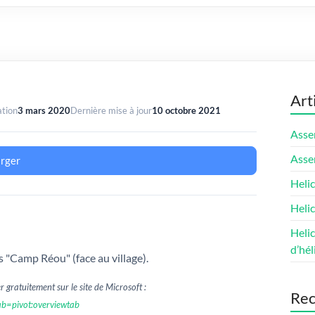
Art
ation
3 mars 2020
Dernière mise à jour
10 octobre 2021
Asse
Asse
arger
Helic
Heli
Heli
d’hél
 "Camp Réou" (face au village).
 gratuitement sur le site de Microsoft :
Rec
ab=pivot:overviewtab