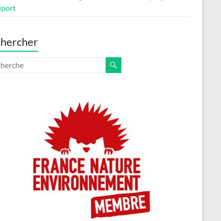
iport
hercher