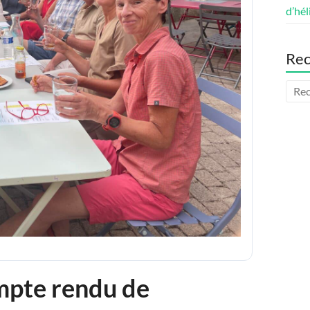
d’hél
Rec
pte rendu de