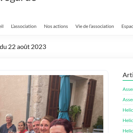
il
L’association
Nos actions
Vie de l’association
Espac
du 22 août 2023
Art
Asse
Asse
Helic
Heli
Heli